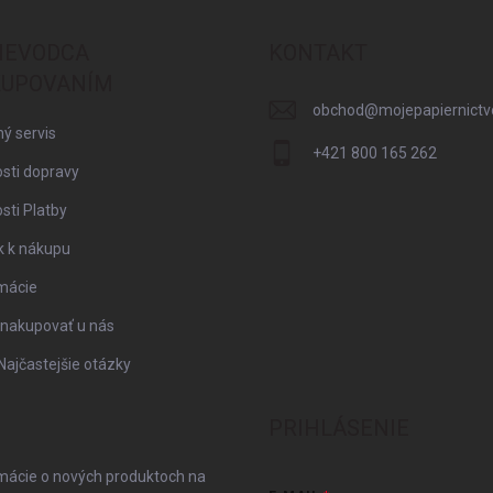
IEVODCA
KONTAKT
UPOVANÍM
obchod
@
mojepapiernictv
ý servis
+421 800 165 262
sti dopravy
ti Platby
k k nákupu
mácie
 nakupovať u nás
Najčastejšie otázky
PRIHLÁSENIE
rmácie o nových produktoch na