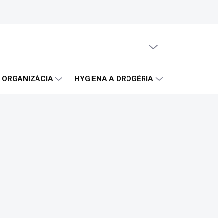
PRÁZDNY KOŠÍK
NÁKUPNÝ
KOŠÍK
A ORGANIZÁCIA
HYGIENA A DROGÉRIA
OBČERSTVE