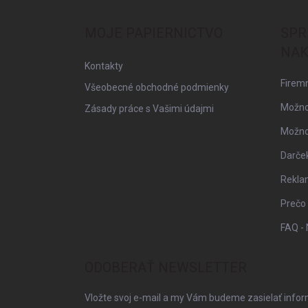
p
ä
MOJE PAPIERNICTVO
SPR
t
NAK
i
Kontakty
e
Firemn
Všeobecné obchodné podmienky
Možno
Zásady práce s Vašimi údajmi
Možnos
Darče
Rekla
Prečo
FAQ - 
ODOBERAŤ NEWSLETTER
Vložte svoj e-mail a my Vám budeme zasielať info