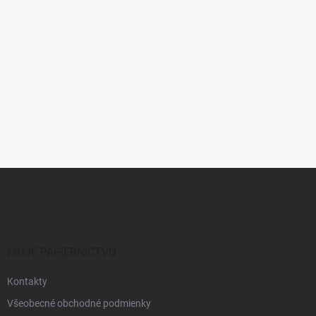
Z
á
p
ä
t
i
MOJE PAPIERNICTVO
e
Kontakty
Všeobecné obchodné podmienky