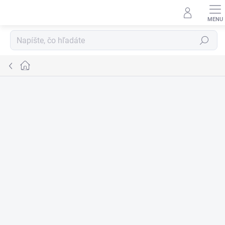
Prejsť
na
obsah
Hľadať
Domov