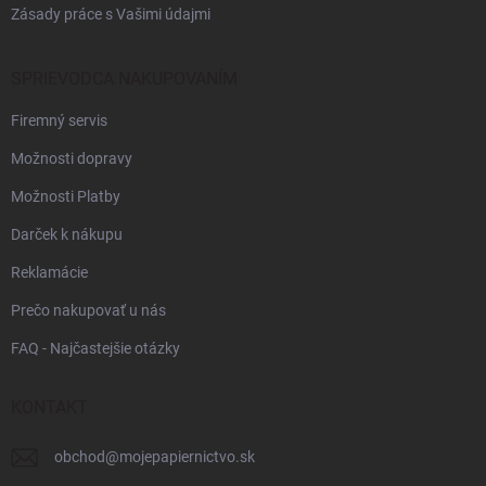
Zásady práce s Vašimi údajmi
SPRIEVODCA NAKUPOVANÍM
Firemný servis
Možnosti dopravy
Možnosti Platby
Darček k nákupu
Reklamácie
Prečo nakupovať u nás
FAQ - Najčastejšie otázky
KONTAKT
obchod
@
mojepapiernictvo.sk