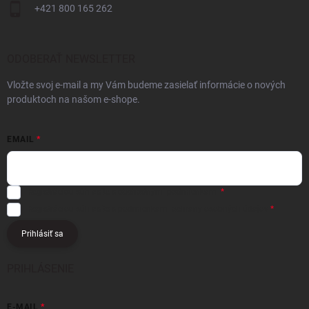
+421 800 165 262
ODOBERAŤ NEWSLETTER
Vložte svoj e-mail a my Vám budeme zasielať informácie o nových
produktoch na našom e-shope.
EMAIL
Registráciou súhlasíte s
obchodnými podmienkami
Registráciou súhlasíte s podmienkami
ochrany osobných údajov
Prihlásiť sa
PRIHLÁSENIE
E-MAIL