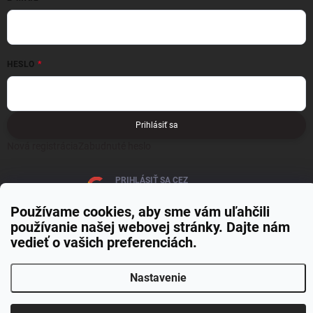
HESLO
Prihlásiť sa
Nová registrácia
Zabudnuté heslo
PRIHLÁSIŤ SA CEZ
GOOGLE
Používame cookies, aby sme vám uľahčili
používanie našej webovej stránky. Dajte nám
vedieť o vašich preferenciách.
Nastavenie
Copyright 2026
MOJE PAPIERNICTVO
. Všetky práva vyhradené.
Upraviť
nastavenie cookies