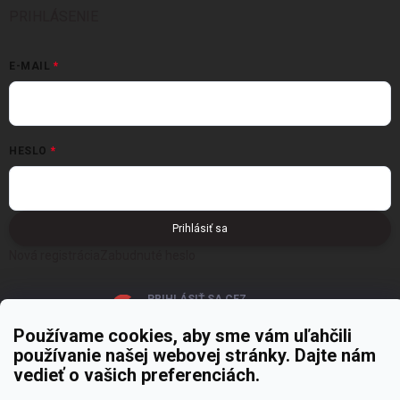
PRIHLÁSENIE
E-MAIL
HESLO
Prihlásiť sa
Nová registrácia
Zabudnuté heslo
PRIHLÁSIŤ SA CEZ
GOOGLE
Používame cookies, aby sme vám uľahčili
používanie našej webovej stránky. Dajte nám
vedieť o vašich preferenciách.