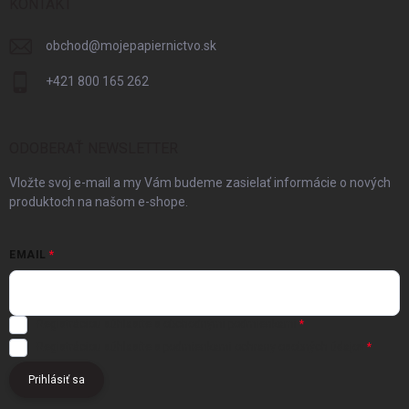
KONTAKT
obchod
@
mojepapiernictvo.sk
+421 800 165 262
ODOBERAŤ NEWSLETTER
Vložte svoj e-mail a my Vám budeme zasielať informácie o nových
produktoch na našom e-shope.
EMAIL
Registráciou súhlasíte s
obchodnými podmienkami
Registráciou súhlasíte s podmienkami
ochrany osobných údajov
Prihlásiť sa