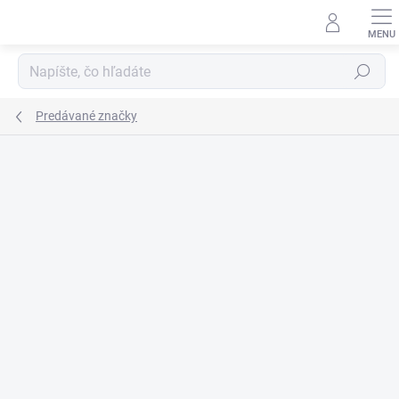
Prejsť
na
obsah
Hľadať
Predávané značky