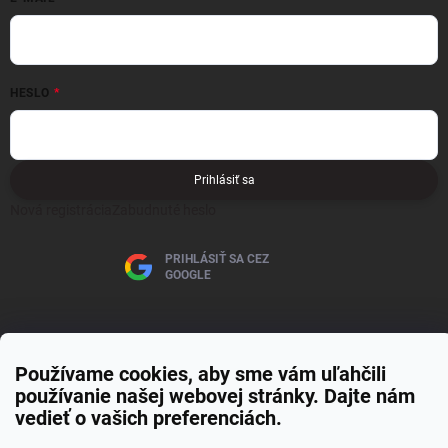
HESLO
Prihlásiť sa
Nová registrácia
Zabudnuté heslo
PRIHLÁSIŤ SA CEZ
GOOGLE
Používame cookies, aby sme vám uľahčili
používanie našej webovej stránky. Dajte nám
Copyright 2026
MOJE PAPIERNICTVO
. Všetky práva vyhradené.
Upraviť
vedieť o vašich preferenciách.
nastavenie cookies