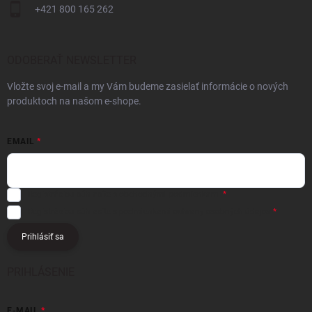
+421 800 165 262
ODOBERAŤ NEWSLETTER
Vložte svoj e-mail a my Vám budeme zasielať informácie o nových
produktoch na našom e-shope.
EMAIL
Registráciou súhlasíte s
obchodnými podmienkami
Registráciou súhlasíte s podmienkami
ochrany osobných údajov
Prihlásiť sa
PRIHLÁSENIE
E-MAIL