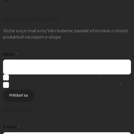
ODOBERAŤ NEWSLETTER
Vložte svoj e-mail a my Vám budeme zasielať informácie o nových
produktoch na našom e-shope.
EMAIL
Registráciou súhlasíte s
obchodnými podmienkami
Registráciou súhlasíte s podmienkami
ochrany osobných údajov
Prihlásiť sa
PRIHLÁSENIE
E-MAIL