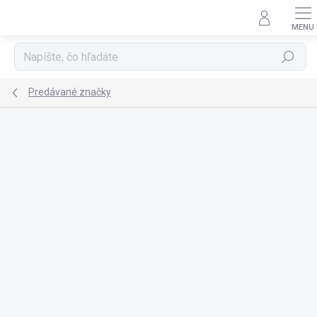
Prejsť
na
obsah
Hľadať
Predávané značky