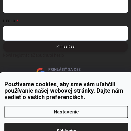
HESLO
Prihlásiť sa
Nová registrácia
Zabudnuté heslo
PRIHLÁSIŤ SA CEZ
GOOGLE
Používame cookies, aby sme vám uľahčili
používanie našej webovej stránky. Dajte nám
vedieť o vašich preferenciách.
Nastavenie
Copyright 2026
MOJE PAPIERNICTVO
. Všetky práva vyhradené.
Upraviť
nastavenie cookies
Vytvoril Shoptet Premium
Súhlasím