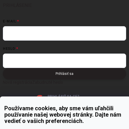
PRIHLÁSENIE
E-MAIL
HESLO
Prihlásiť sa
Nová registrácia
Zabudnuté heslo
PRIHLÁSIŤ SA CEZ
GOOGLE
Používame cookies, aby sme vám uľahčili
používanie našej webovej stránky. Dajte nám
vedieť o vašich preferenciách.