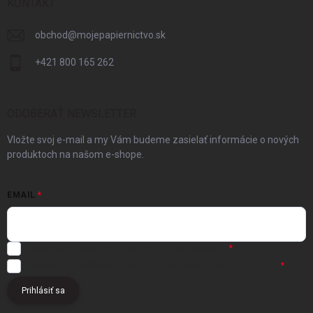
KONTAKT
obchod
@
mojepapiernictvo.sk
+421 800 165 262
ODOBERAŤ NEWSLETTER
Vložte svoj e-mail a my Vám budeme zasielať informácie o nových
produktoch na našom e-shope.
EMAIL
Registráciou súhlasíte s
obchodnými podmienkami
Registráciou súhlasíte s podmienkami
ochrany osobných údajov
Prihlásiť sa