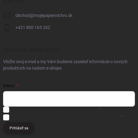
KONTAKT
obchod
@
mojepapiernictvo.sk
+421 800 165 262
ODOBERAŤ NEWSLETTER
Vložte svoj e-mail a my Vám budeme zasielať informácie o nových
produktoch na našom e-shope.
EMAIL
Registráciou súhlasíte s
obchodnými podmienkami
Registráciou súhlasíte s podmienkami
ochrany osobných údajov
Prihlásiť sa