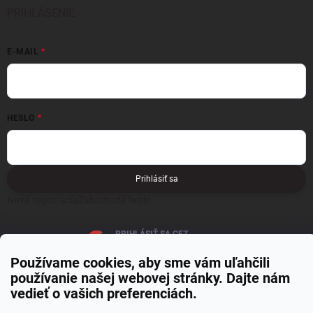
PRIHLÁSENIE
E-MAIL
HESLO
Prihlásiť sa
Nová registrácia
Zabudnuté heslo
PRIHLÁSIŤ SA CEZ
GOOGLE
Používame cookies, aby sme vám uľahčili
používanie našej webovej stránky. Dajte nám
vedieť o vašich preferenciách.