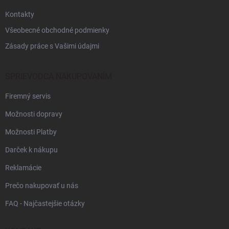
e
Kontakty
Všeobecné obchodné podmienky
Zásady práce s Vašimi údajmi
SPRIEVODCA NAKUPOVANÍM
Firemný servis
Možnosti dopravy
Možnosti Platby
Darček k nákupu
Reklamácie
Prečo nakupovať u nás
FAQ - Najčastejšie otázky