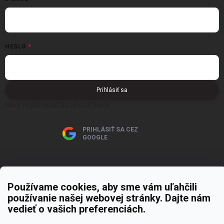
HESLO
Prihlásiť sa
Nová registrácia
Zabudnuté heslo
PRIHLÁSIŤ SA CEZ
GOOGLE
Používame cookies, aby sme vám uľahčili
používanie našej webovej stránky. Dajte nám
Copyright 2026
MOJE PAPIERNICTVO
. Všetky práva vyhradené.
Upraviť
vedieť o vašich preferenciách.
nastavenie cookies