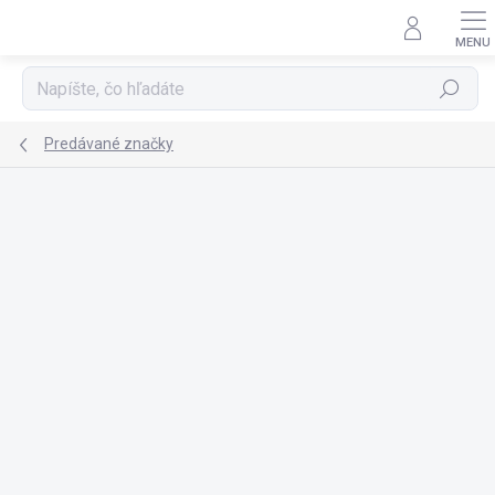
Prejsť
na
obsah
Hľadať
Predávané značky