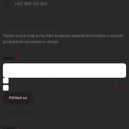
+421 800 165 262
ODOBERAŤ NEWSLETTER
Vložte svoj e-mail a my Vám budeme zasielať informácie o nových
produktoch na našom e-shope.
EMAIL
Registráciou súhlasíte s
obchodnými podmienkami
Registráciou súhlasíte s podmienkami
ochrany osobných údajov
Prihlásiť sa
PRIHLÁSENIE
E-MAIL