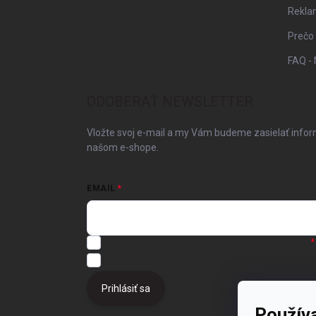
Rekla
Prečo
FAQ - 
ODOBERAŤ NEWSLETTER
Vložte svoj e-mail a my Vám budeme zasielať info
našom e-shope.
EMAIL
Registráciou súhlasíte s
obchodnými podmienkami
Registráciou súhlasíte s podmienkami
ochrany osob
Prihlásiť sa
Použív