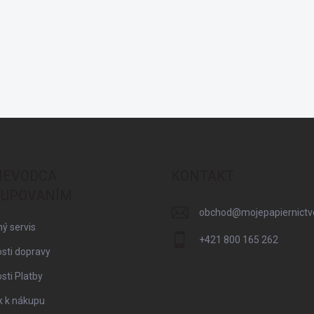
IEVODCA
KONTAKT
UPOVANÍM
obchod
@
mojepapiernictv
ý servis
+421 800 165 262
sti dopravy
ti Platby
k k nákupu