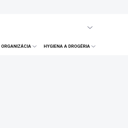
PRÁZDNY KOŠÍK
NÁKUPNÝ
KOŠÍK
A ORGANIZÁCIA
HYGIENA A DROGÉRIA
OBČERSTVE