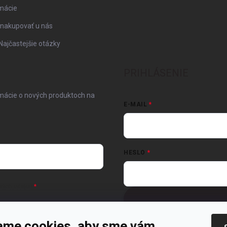
mácie
 nakupovať u nás
Najčastejšie otázky
PRIHLÁSENIE
rmácie o nových produktoch na
E-MAIL
HESLO
ných údajov
Nová registrácia
Zabudnuté hesl
ame cookies, aby sme vám