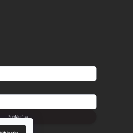
Prihlásiť sa
o