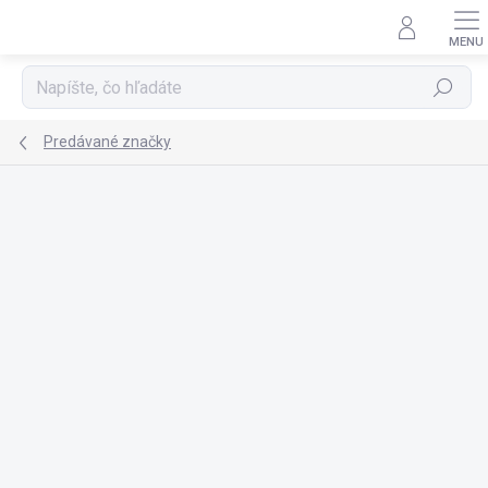
Prejsť
na
obsah
Hľadať
Predávané značky