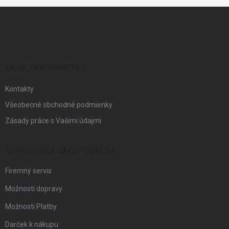
Z
á
p
ä
t
i
MOJE PAPIERNICTVO
e
Kontakty
Všeobecné obchodné podmienky
Zásady práce s Vašimi údajmi
SPRIEVODCA NAKUPOVANÍM
Firemný servis
Možnosti dopravy
Možnosti Platby
Darček k nákupu