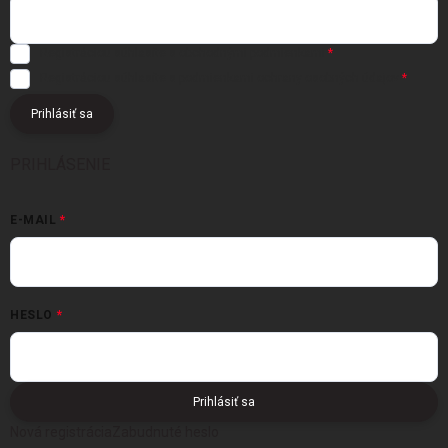
Registráciou súhlasíte s
obchodnými podmienkami
Registráciou súhlasíte s podmienkami
ochrany osobných údajov
Prihlásiť sa
PRIHLÁSENIE
E-MAIL
HESLO
Prihlásiť sa
Nová registrácia
Zabudnuté heslo