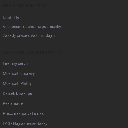
i
MOJE PAPIERNICTVO
e
Kontakty
Všeobecné obchodné podmienky
Zásady práce s Vašimi údajmi
SPRIEVODCA NAKUPOVANÍM
Firemný servis
Možnosti dopravy
Možnosti Platby
Darček k nákupu
Reklamácie
Prečo nakupovať u nás
FAQ - Najčastejšie otázky