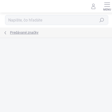
Prejsť
na
obsah
Hľadať
Predávané značky