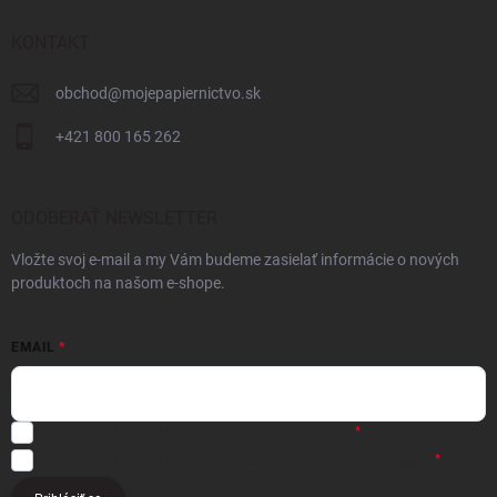
KONTAKT
obchod
@
mojepapiernictvo.sk
+421 800 165 262
ODOBERAŤ NEWSLETTER
Vložte svoj e-mail a my Vám budeme zasielať informácie o nových
produktoch na našom e-shope.
EMAIL
Registráciou súhlasíte s
obchodnými podmienkami
Registráciou súhlasíte s podmienkami
ochrany osobných údajov