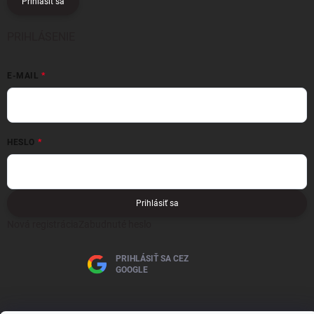
Prihlásiť sa
PRIHLÁSENIE
E-MAIL
HESLO
Prihlásiť sa
Nová registrácia
Zabudnuté heslo
PRIHLÁSIŤ SA CEZ
GOOGLE