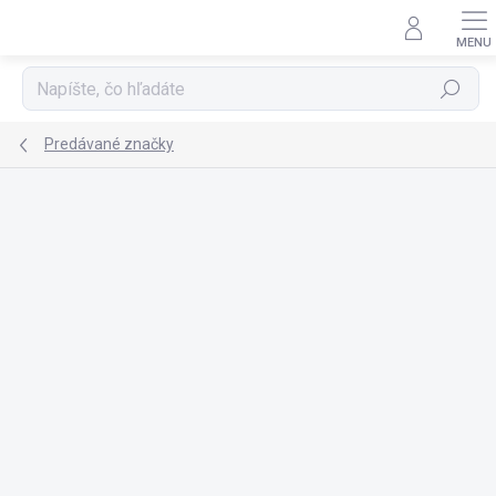
Prejsť
na
obsah
Hľadať
Predávané značky