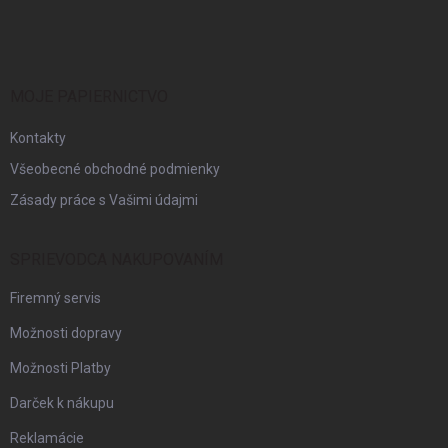
á
p
ä
t
i
MOJE PAPIERNICTVO
e
Kontakty
Všeobecné obchodné podmienky
Zásady práce s Vašimi údajmi
SPRIEVODCA NAKUPOVANÍM
Firemný servis
Možnosti dopravy
Možnosti Platby
Darček k nákupu
Reklamácie