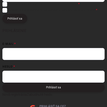
Registráciou súhlasíte s
obchodnými podmienkami
Registráciou súhlasíte s podmienkami
ochrany osobných údajov
Prihlásiť sa
PRIHLÁSENIE
E-MAIL
HESLO
Prihlásiť sa
Nová registrácia
Zabudnuté heslo
PRIHLÁSIŤ SA CEZ