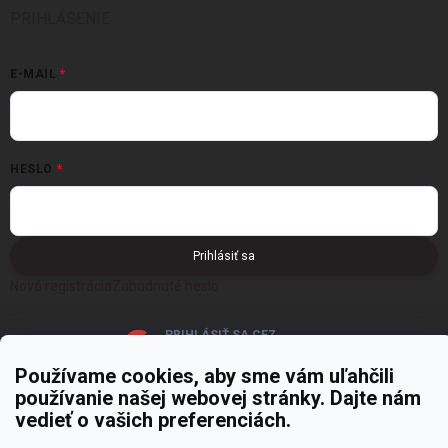
PRIHLÁSENIE
E-MAIL
HESLO
Prihlásiť sa
Nová registrácia
Zabudnuté heslo
PRIHLÁSIŤ SA CEZ
GOOGLE
Používame cookies, aby sme vám uľahčili
používanie našej webovej stránky. Dajte nám
vedieť o vašich preferenciách.