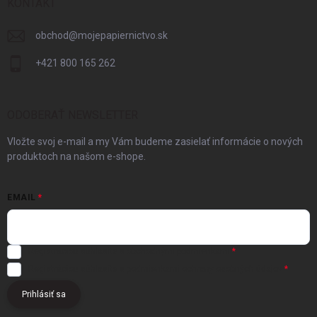
KONTAKT
obchod
@
mojepapiernictvo.sk
+421 800 165 262
ODOBERAŤ NEWSLETTER
Vložte svoj e-mail a my Vám budeme zasielať informácie o nových
produktoch na našom e-shope.
EMAIL
Registráciou súhlasíte s
obchodnými podmienkami
Registráciou súhlasíte s podmienkami
ochrany osobných údajov
Prihlásiť sa