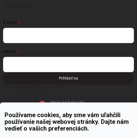
PRIHLÁSENIE
E-MAIL
HESLO
Prihlásiť sa
Nová registrácia
Zabudnuté heslo
PRIHLÁSIŤ SA CEZ
GOOGLE
Používame cookies, aby sme vám uľahčili
používanie našej webovej stránky. Dajte nám
vedieť o vašich preferenciách.