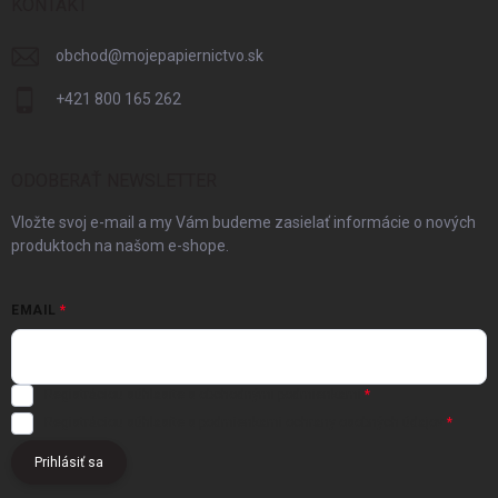
KONTAKT
obchod
@
mojepapiernictvo.sk
+421 800 165 262
ODOBERAŤ NEWSLETTER
Vložte svoj e-mail a my Vám budeme zasielať informácie o nových
produktoch na našom e-shope.
EMAIL
Registráciou súhlasíte s
obchodnými podmienkami
Registráciou súhlasíte s podmienkami
ochrany osobných údajov
Prihlásiť sa