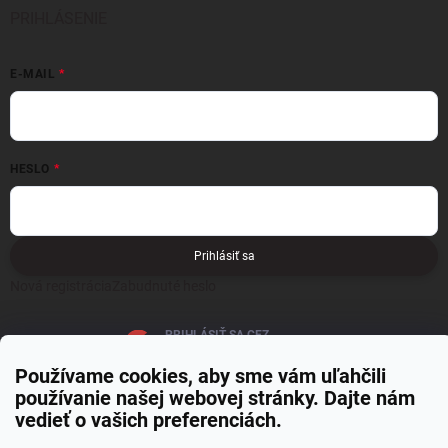
PRIHLÁSENIE
E-MAIL
HESLO
Prihlásiť sa
Nová registrácia
Zabudnuté heslo
PRIHLÁSIŤ SA CEZ
GOOGLE
Používame cookies, aby sme vám uľahčili
používanie našej webovej stránky. Dajte nám
vedieť o vašich preferenciách.