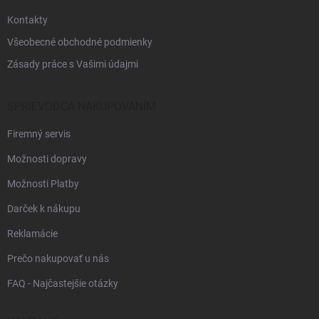
e
Kontakty
Všeobecné obchodné podmienky
Zásady práce s Vašimi údajmi
SPRIEVODCA NAKUPOVANÍM
Firemný servis
Možnosti dopravy
Možnosti Platby
Darček k nákupu
Reklamácie
Prečo nakupovať u nás
FAQ - Najčastejšie otázky