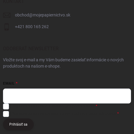
KONTAKT
obchod
@
mojepapiernictvo.sk
+421 800 165 262
ODOBERAŤ NEWSLETTER
Vložte svoj e-mail a my Vám budeme zasielať informácie o nových
produktoch na našom e-shope.
EMAIL
Registráciou súhlasíte s
obchodnými podmienkami
Registráciou súhlasíte s podmienkami
ochrany osobných údajov
Prihlásiť sa