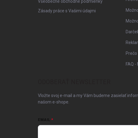
Všeobecné obchodné podmienky
Možno
Zásady práce s Vašimi údajmi
Možnos
Darče
Rekla
Prečo
FAQ - 
ODOBERAŤ NEWSLETTER
Vložte svoj e-mail a my Vám budeme zasielať info
našom e-shope.
EMAIL