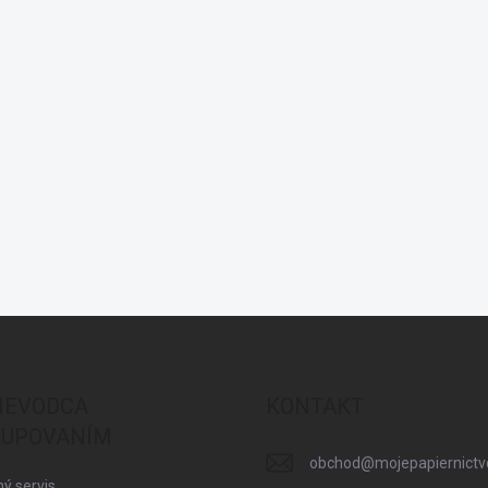
IEVODCA
KONTAKT
UPOVANÍM
obchod
@
mojepapiernictv
ý servis