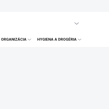
PRÁZDNY KOŠÍK
NÁKUPNÝ
KOŠÍK
A ORGANIZÁCIA
HYGIENA A DROGÉRIA
OBČERSTVE