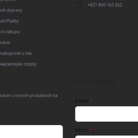
+421 800 165 262
sti dopravy
ti Platby
k k nákupu
mácie
 nakupovať u nás
Najčastejšie otázky
PRIHLÁSENIE
rmácie o nových produktoch na
E-MAIL
HESLO