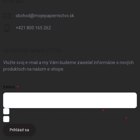
KONTAKT
obchod
@
mojepapiernictvo.sk
+421 800 165 262
ODOBERAŤ NEWSLETTER
Vložte svoj e-mail a my Vám budeme zasielať informácie o nových
produktoch na našom e-shope.
EMAIL
Registráciou súhlasíte s
obchodnými podmienkami
Registráciou súhlasíte s podmienkami
ochrany osobných údajov
Prihlásiť sa