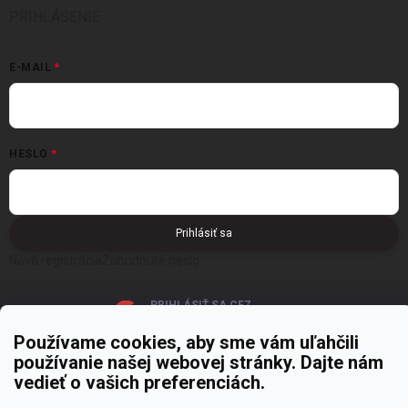
PRIHLÁSENIE
E-MAIL
HESLO
Prihlásiť sa
Nová registrácia
Zabudnuté heslo
PRIHLÁSIŤ SA CEZ
GOOGLE
Používame cookies, aby sme vám uľahčili
používanie našej webovej stránky. Dajte nám
vedieť o vašich preferenciách.