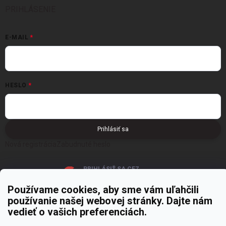
PRIHLÁSENIE
E-MAIL
HESLO
Prihlásiť sa
Nová registrácia
Zabudnuté heslo
PRIHLÁSIŤ SA CEZ
GOOGLE
Používame cookies, aby sme vám uľahčili
používanie našej webovej stránky. Dajte nám
vedieť o vašich preferenciách.