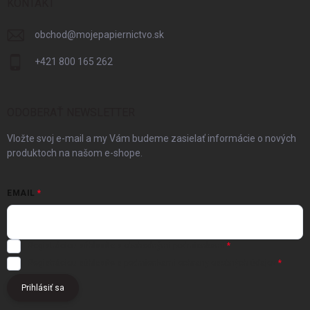
KONTAKT
obchod
@
mojepapiernictvo.sk
+421 800 165 262
ODOBERAŤ NEWSLETTER
Vložte svoj e-mail a my Vám budeme zasielať informácie o nových
produktoch na našom e-shope.
EMAIL
Registráciou súhlasíte s
obchodnými podmienkami
Registráciou súhlasíte s podmienkami
ochrany osobných údajov
Prihlásiť sa