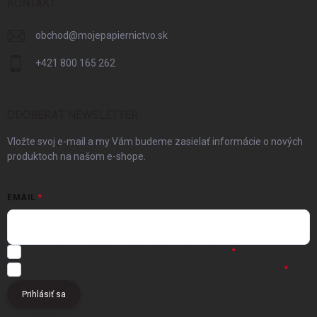
KONTAKT
obchod
@
mojepapiernictvo.sk
+421 800 165 262
ODOBERAŤ NEWSLETTER
Vložte svoj e-mail a my Vám budeme zasielať informácie o nových
produktoch na našom e-shope.
EMAIL
Registráciou súhlasíte s
obchodnými podmienkami
Registráciou súhlasíte s podmienkami
ochrany osobných údajov
Prihlásiť sa