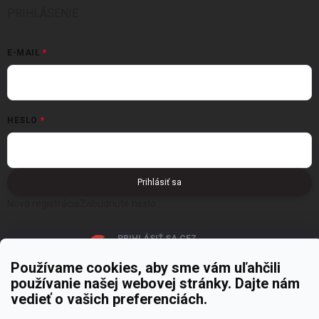
PRIHLÁSENIE
E-MAIL
HESLO
Prihlásiť sa
Nová registrácia
Zabudnuté heslo
PRIHLÁSIŤ SA CEZ
GOOGLE
Používame cookies, aby sme vám uľahčili
používanie našej webovej stránky. Dajte nám
vedieť o vašich preferenciách.