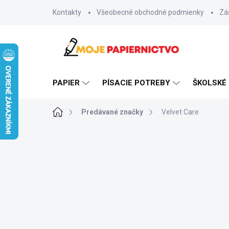
Prejsť
Kontakty
Všeobecné obchodné podmienky
Zá
na
obsah
PAPIER
PÍSACIE POTREBY
ŠKOLSKÉ
Domov
Predávané značky
Velvet Care