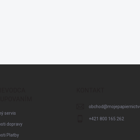
IEVODCA
KONTAKT
UPOVANÍM
obchod
@
mojepapiernictv
ý servis
+421 800 165 262
sti dopravy
ti Platby