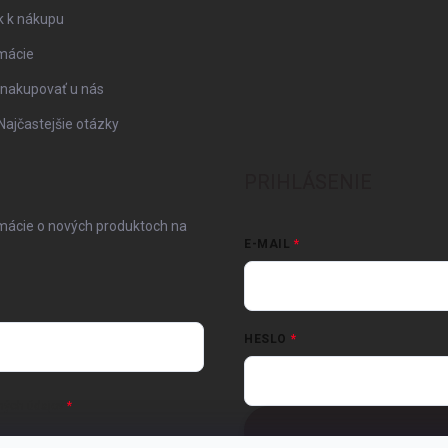
k k nákupu
mácie
 nakupovať u nás
Najčastejšie otázky
PRIHLÁSENIE
rmácie o nových produktoch na
E-MAIL
HESLO
ných údajov