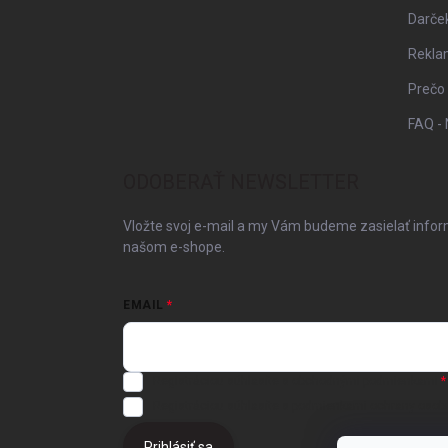
Darče
Rekla
Prečo
FAQ - 
ODOBERAŤ NEWSLETTER
Vložte svoj e-mail a my Vám budeme zasielať info
našom e-shope.
EMAIL
Registráciou súhlasíte s
obchodnými podmienkami
Registráciou súhlasíte s podmienkami
ochrany osob
Prihlásiť sa