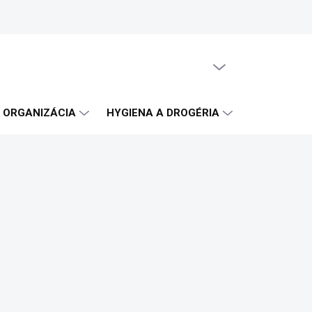
PRÁZDNY KOŠÍK
NÁKUPNÝ
KOŠÍK
A ORGANIZÁCIA
HYGIENA A DROGÉRIA
OBČERSTVE